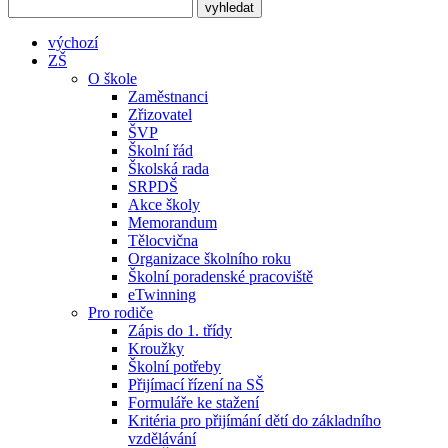
výchozí
ZŠ
O škole
Zaměstnanci
Zřizovatel
ŠVP
Školní řád
Školská rada
SRPDŠ
Akce školy
Memorandum
Tělocvična
Organizace školního roku
Školní poradenské pracoviště
eTwinning
Pro rodiče
Zápis do 1. třídy
Kroužky
Školní potřeby
Přijímací řízení na SŠ
Formuláře ke stažení
Kritéria pro přijímání dětí do základního
vzdělávání