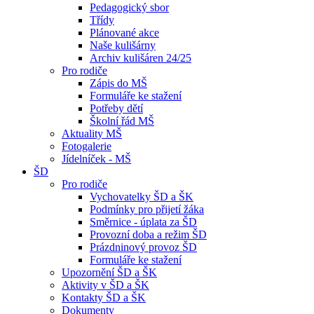
Pedagogický sbor
Třídy
Plánované akce
Naše kulišárny
Archiv kulišáren 24/25
Pro rodiče
Zápis do MŠ
Formuláře ke stažení
Potřeby dětí
Školní řád MŠ
Aktuality MŠ
Fotogalerie
Jídelníček - MŠ
ŠD
Pro rodiče
Vychovatelky ŠD a ŠK
Podmínky pro přijetí žáka
Směrnice - úplata za ŠD
Provozní doba a režim ŠD
Prázdninový provoz ŠD
Formuláře ke stažení
Upozornění ŠD a ŠK
Aktivity v ŠD a ŠK
Kontakty ŠD a ŠK
Dokumenty