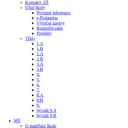
Kontakty ZŠ
Úřad školy
Povinné informace
e-Podatelna
Výroční zprávy
Rozpočet-plán
Projekty
Třídy
1.A
1.B
2.A
2.B
3.A
3.B
4.
5.
6.
7.
8.A
8.B
9.
bývalá 9.A
bývalá 9.B
MŠ
O mateřské škole