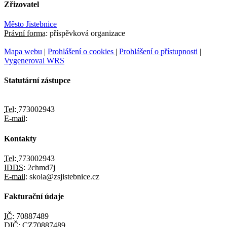
Zřizovatel
Město Jistebnice
Právní forma:
příspěvková organizace
Mapa webu
|
Prohlášení o cookies
|
Prohlášení o přístupnosti
|
Vygeneroval WRS
Statutární zástupce
Tel:
773002943
E-mail:
Kontakty
Tel:
773002943
IDDS:
2chmd7j
E-mail:
skola@zsjistebnice.cz
Fakturační údaje
IČ:
70887489
DIČ:
CZ70887489