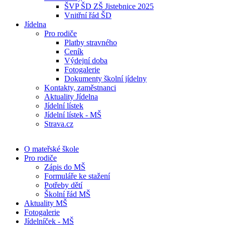
ŠVP ŠD ZŠ Jistebnice 2025
Vnitřní řád ŠD
Jídelna
Pro rodiče
Platby stravného
Ceník
Výdejní doba
Fotogalerie
Dokumenty školní jídelny
Kontakty, zaměstnanci
Aktuality Jídelna
Jídelní lístek
Jídelní lístek - MŠ
Strava.cz
O mateřské škole
Pro rodiče
Zápis do MŠ
Formuláře ke stažení
Potřeby dětí
Školní řád MŠ
Aktuality MŠ
Fotogalerie
Jídelníček - MŠ