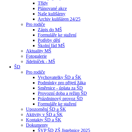
Třídy
Plánované akce
Naše kulišárny
Archiv kulišáren 24/25
Pro rodiče
Zápis do MŠ
Formuláře ke stažení
Potřeby dětí
Školní řád MŠ
Aktuality MŠ
Fotogalerie
Jídelníček - MŠ
ŠD
Pro rodiče
Vychovatelky ŠD a ŠK
Podmínky pro přijetí žáka
Směrnice - úplata za ŠD
Provozní doba a režim ŠD
Prázdninový provoz ŠD
Formuláře ke stažení
Upozornění ŠD a ŠK
Aktivity v ŠD a ŠK
Kontakty ŠD a ŠK
Dokumenty
ŠVP ŠD ZŠ Jistebnice 2025