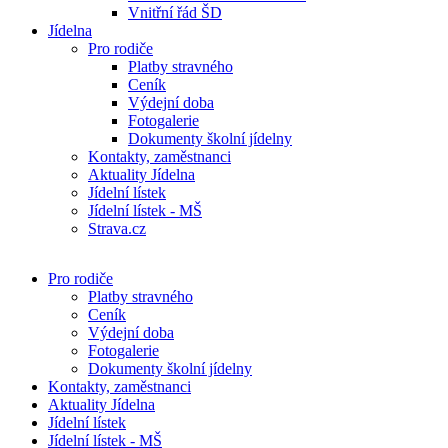
Vnitřní řád ŠD
Jídelna
Pro rodiče
Platby stravného
Ceník
Výdejní doba
Fotogalerie
Dokumenty školní jídelny
Kontakty, zaměstnanci
Aktuality Jídelna
Jídelní lístek
Jídelní lístek - MŠ
Strava.cz
Pro rodiče
Platby stravného
Ceník
Výdejní doba
Fotogalerie
Dokumenty školní jídelny
Kontakty, zaměstnanci
Aktuality Jídelna
Jídelní lístek
Jídelní lístek - MŠ