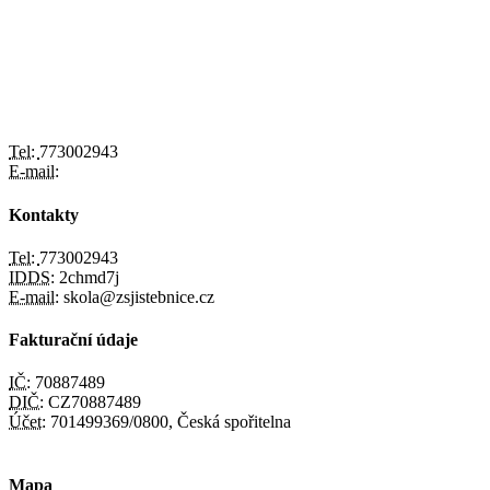
Tel:
773002943
E-mail:
Kontakty
Tel:
773002943
IDDS:
2chmd7j
E-mail:
skola@zsjistebnice.cz
Fakturační údaje
IČ:
70887489
DIČ:
CZ70887489
Účet:
701499369/0800, Česká spořitelna
Mapa