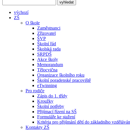
výchozí
ZŠ
O škole
Zaměstnanci
Zřizovatel
ŠVP
Školní řád
Školská rada
SRPDŠ
Akce školy
Memorandum
Tělocvična
Organizace školního roku
Školní poradenské pracoviště
eTwinning
Pro rodiče
Zápis do 1. třídy
Kroužky
Školní potřeby
Přijímací řízení na SŠ
Formuláře ke stažení
Kritéria pro přijímání dětí do základního vzděláván
Kontakty ZŠ