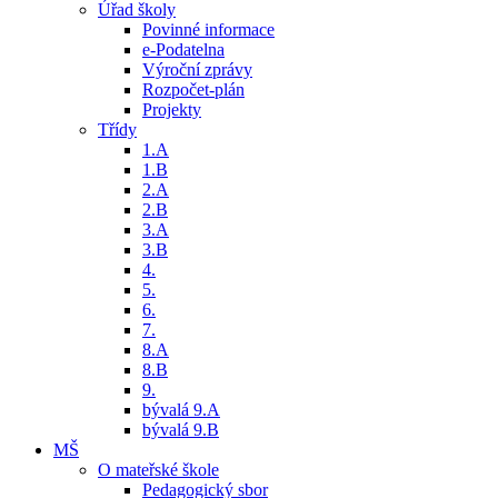
Úřad školy
Povinné informace
e-Podatelna
Výroční zprávy
Rozpočet-plán
Projekty
Třídy
1.A
1.B
2.A
2.B
3.A
3.B
4.
5.
6.
7.
8.A
8.B
9.
bývalá 9.A
bývalá 9.B
MŠ
O mateřské škole
Pedagogický sbor