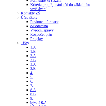
Formuláře ke stažení
Kritéria pro přijímání dětí do základního
vzdělávání
Kontakty ZŠ
Úřad školy
Povinné informace
e-Podatelna
Výroční zprávy
Rozpočet-plán
Projekty
Třídy
1.A
1.B
2.A
2.B
3.A
3.B
4.
5.
6.
7.
8.A
8.B
9.
bývalá 9.A