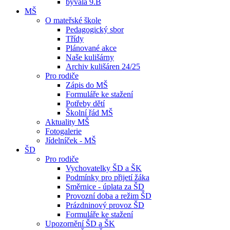
bývalá 9.B
MŠ
O mateřské škole
Pedagogický sbor
Třídy
Plánované akce
Naše kulišárny
Archiv kulišáren 24/25
Pro rodiče
Zápis do MŠ
Formuláře ke stažení
Potřeby dětí
Školní řád MŠ
Aktuality MŠ
Fotogalerie
Jídelníček - MŠ
ŠD
Pro rodiče
Vychovatelky ŠD a ŠK
Podmínky pro přijetí žáka
Směrnice - úplata za ŠD
Provozní doba a režim ŠD
Prázdninový provoz ŠD
Formuláře ke stažení
Upozornění ŠD a ŠK