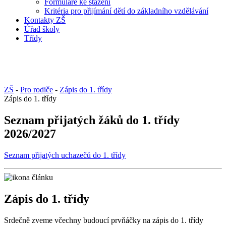
Formuláře ke stažení
Kritéria pro přijímání dětí do základního vzdělávání
Kontakty ZŠ
Úřad školy
Třídy
ZŠ
-
Pro rodiče
-
Zápis do 1. třídy
Zápis do 1. třídy
Seznam přijatých žáků do 1. třídy
2026/2027
Seznam přijatých uchazečů do 1. třídy
Zápis do 1. třídy
Srdečně zveme včechny budoucí prvňáčky na zápis do 1. třídy