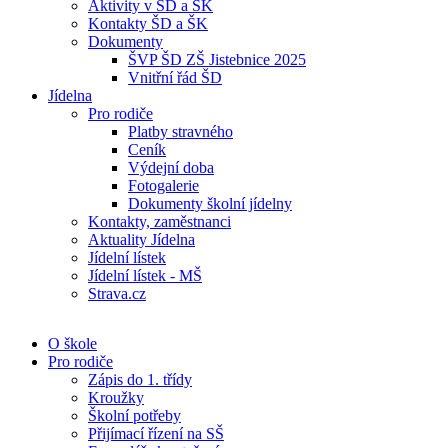
Aktivity v ŠD a ŠK
Kontakty ŠD a ŠK
Dokumenty
ŠVP ŠD ZŠ Jistebnice 2025
Vnitřní řád ŠD
Jídelna
Pro rodiče
Platby stravného
Ceník
Výdejní doba
Fotogalerie
Dokumenty školní jídelny
Kontakty, zaměstnanci
Aktuality Jídelna
Jídelní lístek
Jídelní lístek - MŠ
Strava.cz
O škole
Pro rodiče
Zápis do 1. třídy
Kroužky
Školní potřeby
Přijímací řízení na SŠ