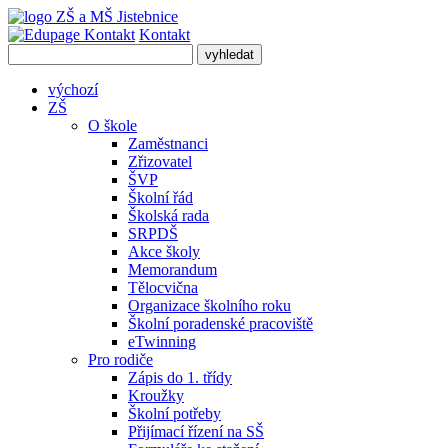
Kontakt
Kontakt
výchozí
ZŠ
O škole
Zaměstnanci
Zřizovatel
ŠVP
Školní řád
Školská rada
SRPDŠ
Akce školy
Memorandum
Tělocvična
Organizace školního roku
Školní poradenské pracoviště
eTwinning
Pro rodiče
Zápis do 1. třídy
Kroužky
Školní potřeby
Přijímací řízení na SŠ