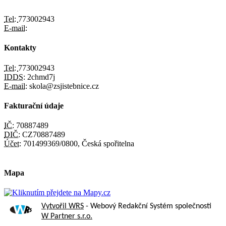
Tel:
773002943
E-mail:
Kontakty
Tel:
773002943
IDDS:
2chmd7j
E-mail:
skola@zsjistebnice.cz
Fakturační údaje
IČ:
70887489
DIČ:
CZ70887489
Účet:
701499369/0800, Česká spořitelna
Mapa
Vytvořil WRS
- Webový Redakční Systém společnosti
W Partner s.r.o.