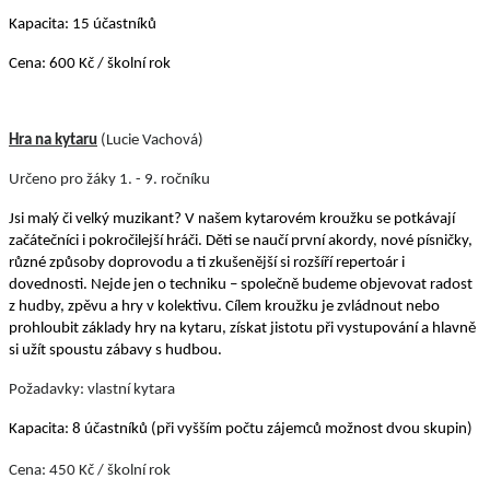
Kapacita: 15 účastníků
Cena: 600 Kč / školní rok
Hra na kytaru
(Lucie Vachová)
Určeno pro žáky 1. - 9. ročníku
Jsi malý či velký muzikant? V našem kytarovém kroužku se potkávají
začátečníci i pokročilejší
hráči. Děti se naučí první akordy, nové písničky,
různé způsoby doprovodu a ti zkušenější si rozšíří repertoár i
dovednosti. Nejde jen o techniku – společně budeme objevovat radost
z hudby, zpěvu a hry v kolektivu. Cílem kroužku je zvládnout nebo
prohloubit základy hry na kytaru, získat jistotu při vystupování a hlavně
si užít spoustu zábavy s hudbou.
Požadavky: vlastní kytara
Kapacita: 8 účastníků (při vyšším počtu zájemců možnost dvou skupin)
Cena: 450 Kč / školní rok