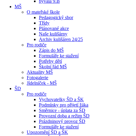
bývalá 9.B
MŠ
O mateřské škole
Pedagogický sbor
Třídy
Plánované akce
Naše kulišárny
Archiv kulišáren 24/25
Pro rodiče
Zápis do MŠ
Formuláře ke stažení
Potřeby dětí
Školní řád MŠ
Aktuality MŠ
Fotogalerie
Jídelníček - MŠ
ŠD
Pro rodiče
Vychovatelky ŠD a ŠK
Podmínky pro přijetí žáka
Směrnice - úplata za ŠD
Provozní doba a režim ŠD
Prázdninový provoz ŠD
Formuláře ke stažení
Upozornění ŠD a ŠK