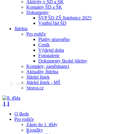
Aktivity v ŠD a ŠK
Kontakty ŠD a ŠK
Dokumenty
ŠVP ŠD ZŠ Jistebnice 2025
Vnitřní řád ŠD
Jídelna
Pro rodiče
Platby stravného
Ceník
Výdejní doba
Fotogalerie
Dokumenty školní jídelny
Kontakty, zaměstnanci
Aktuality Jídelna
Jídelní lístek
Jídelní lístek - MŠ
8. třída
Strava.cz
❙❙
O škole
Pro rodiče
Zápis do 1. třídy
Kroužky