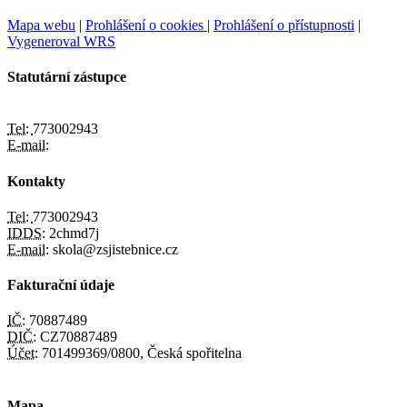
Mapa webu
|
Prohlášení o cookies
|
Prohlášení o přístupnosti
|
Vygeneroval WRS
Statutární zástupce
Tel:
773002943
E-mail:
Kontakty
Tel:
773002943
IDDS:
2chmd7j
E-mail:
skola@zsjistebnice.cz
Fakturační údaje
IČ:
70887489
DIČ:
CZ70887489
Účet:
701499369/0800, Česká spořitelna
Mapa