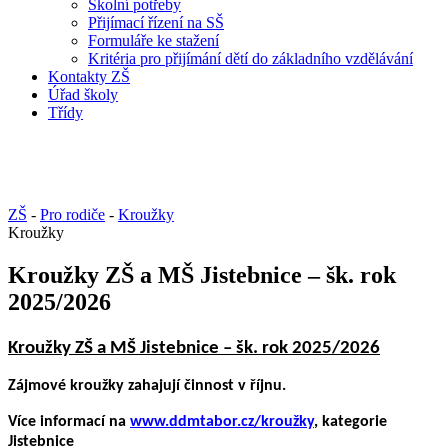
Školní potřeby
Přijímací řízení na SŠ
Formuláře ke stažení
Kritéria pro přijímání dětí do základního vzdělávání
Kontakty ZŠ
Úřad školy
Třídy
ZŠ
-
Pro rodiče
-
Kroužky
Kroužky
Kroužky ZŠ a MŠ Jistebnice – šk. rok
2025/2026
Kroužky ZŠ a MŠ Jistebnice – šk. rok 2025/2026
Zájmové kroužky zahajují činnost v říjnu.
Více informací na
www.ddmtabor.cz/kroužky
, kategorie
Jistebnice