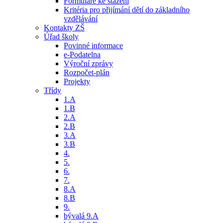
Formuláře ke stažení
Kritéria pro přijímání dětí do základního
vzdělávání
Kontakty ZŠ
Úřad školy
Povinné informace
e-Podatelna
Výroční zprávy
Rozpočet-plán
Projekty
Třídy
1.A
1.B
2.A
2.B
3.A
3.B
4.
5.
6.
7.
8.A
8.B
9.
bývalá 9.A