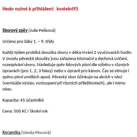
Heslo nutné k přihlášení: kostelni93
Sborový zpěv
(Julie Pešková)
Určeno pro žáky 1. – 9. třídy
Každý týden probíhá zkouška sboru v délce trvání 2 vyučovacích hodin.
V úvodu pěvecké zkoušky jsou zařazena intonační a dechová cvičení,
rozezpívání sboru. Následuje zpěv lidových písní dle výběru v různých
úpravách (pro 1, 2, 3 hlasy) nebo v úpravě pro kánon. Čas se věnuje i
zpěvu písní umělých apod. Pěvecký sbor účinkuje na akcích v obci
(vernisáže výstav, vystoupení při různých příležitostech), ale i mimo
obec.
Kapacita: 45 účastníků
Cena: 500 Kč / školní rok
Keramika
(Vanda Pincová)