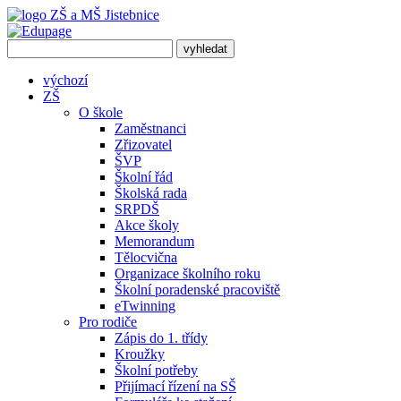
výchozí
ZŠ
O škole
Zaměstnanci
Zřizovatel
ŠVP
Školní řád
Školská rada
SRPDŠ
Akce školy
Memorandum
Tělocvična
Organizace školního roku
Školní poradenské pracoviště
eTwinning
Pro rodiče
Zápis do 1. třídy
Kroužky
Školní potřeby
Přijímací řízení na SŠ