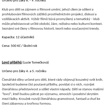
Určeno pro žáky 6. - 9. ročníku
Klub pro děti se zájmem o filmové umění, jehož cílem je sdílení a
prohlubování filmových zážitků prostřednictvím projekcí, diskusí a
vzdělávacích aktivit. Výběr filmů bývá promyšlený a tematický – klub
může představovat určité období, žánr, režiséra nebo kulturní kontext.
Seznámí své členy s filmovou historií, teorií nebo současnými trendy.
Kapacita: 12 účastníků
Cena: 500 Kč / školní rok
Lovci příběhů
(Lucie Tomečková)
Určeno pro žáky 4. a 5. ročníku
Čtenářské dílny určené pro děti, které rády objevují kouzelný svět knih.
Společně budeme číst poutavé příběhy, povídat si o nich, rozvíjet
čtenářskou představivost a sdílet vlastní nápady. Děti se stanou malými
"lovci", kteří budou pátrat po významu, emocích i poselství skrytém
mezi řádky. Kroužek rozvíjí čtenářskou gramotnost, fantazii a chuť ke
čtení zábavnou a tvořivou formou.