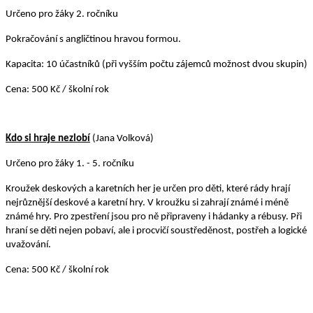
Určeno pro žáky 2. ročníku
Pokračování s angličtinou hravou formou.
Kapacita: 10 účastníků
(při vyšším počtu zájemců možnost dvou skupin)
Cena: 500 Kč / školní rok
Kdo si hraje nezlobí
(Jana Volková)
Určeno pro žáky 1. - 5. ročníku
Kroužek deskových a karetních her je určen pro děti, které rády hrají
nejrůznější deskové a karetní hry. V kroužku si zahrají známé i méně
známé hry. Pro zpestření jsou pro ně připraveny i hádanky a rébusy. Při
hraní se děti nejen pobaví, ale i procvičí soustředěnost, postřeh a logické
uvažování.
Cena: 500 Kč / školní rok