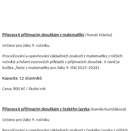
Příprava k přijímacím zkouškám z matematiky
(Tomáš Mácha)
Určeno pro žáky 9. ročníku
Procvičování a upevňování základních znalostí z matematiky z nižších
ročníků a řešení vzorových příkladů z přijímacích zkoušek. V ceně je
knížka „Testy z matematiky pro žáky 9. tříd 2025-2026).
Kapacita: 12 účastníků
Cena: 800 Kč / školní rok
Příprava k přijímacím zkouškám z českého jazyka
(Kamila Kumžáková)
Určeno pro žáky 9. ročníku
Procvičování a upevňování základních znalostí z českého jazyka z nižších