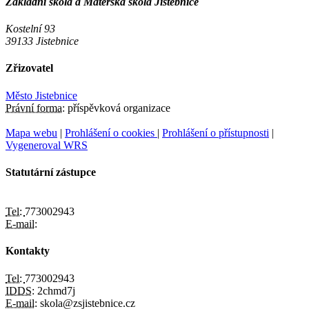
Základní škola a Mateřská škola Jistebnice
Kostelní 93
39133 Jistebnice
Zřizovatel
Město Jistebnice
Právní forma:
příspěvková organizace
Mapa webu
|
Prohlášení o cookies
|
Prohlášení o přístupnosti
|
Vygeneroval WRS
Statutární zástupce
Tel:
773002943
E-mail:
Kontakty
Tel:
773002943
IDDS:
2chmd7j
E-mail:
skola@zsjistebnice.cz