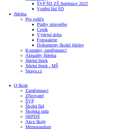
ŠVP ŠD ZŠ Jistebnice 2025
Vnitřní řád ŠD
Jídelna
Pro rodiče
Platby stravného
Ceník
Výdejní doba
Fotogalerie
Dokumenty školní jídelny
Kontakty, zaměstnanci
Aktuality Jídelna
Jídelní lístek
Jídelní lístek - MŠ
Strava.cz
O škole
Zaměstnanci
Zřizovatel
ŠVP
Školní řád
Školská rada
SRPDŠ
Akce školy
Memorandum