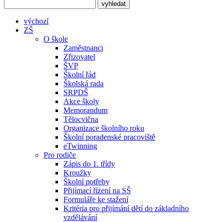
výchozí
ZŠ
O škole
Zaměstnanci
Zřizovatel
ŠVP
Školní řád
Školská rada
SRPDŠ
Akce školy
Memorandum
Tělocvična
Organizace školního roku
Školní poradenské pracoviště
eTwinning
Pro rodiče
Zápis do 1. třídy
Kroužky
Školní potřeby
Přijímací řízení na SŠ
Formuláře ke stažení
Kritéria pro přijímání dětí do základního
vzdělávání