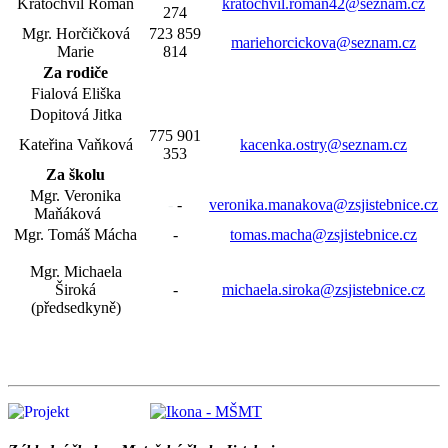
Kratochvíl Roman
kratochvil.roman42@seznam.cz
274
Mgr. Horčičková
723 859
mariehorcickova@seznam.cz
Marie
814
Za rodiče
Fialová Eliška
Dopitová Jitka
775 901
Kateřina Vaňková
kacenka.ostry@seznam.cz
353
Za školu
Mgr. Veronika
-
-
veronika.manakova@zsjistebnice.cz
Maňáková
Mgr. Tomáš Mácha
-
tomas.macha@zsjistebnice.cz
Mgr. Michaela
Široká
-
michaela.siroka@zsjistebnice.cz
(předsedkyně)