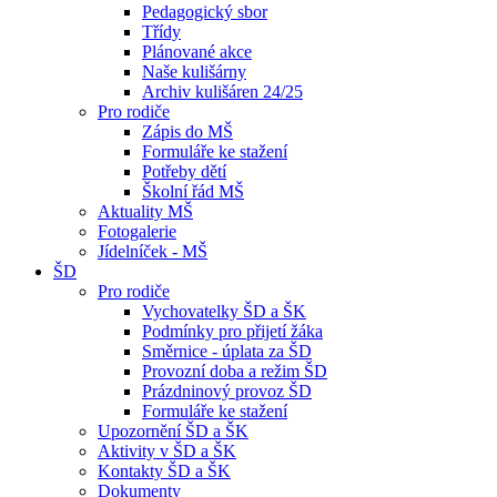
Pedagogický sbor
Třídy
Plánované akce
Naše kulišárny
Archiv kulišáren 24/25
Pro rodiče
Zápis do MŠ
Formuláře ke stažení
Potřeby dětí
Školní řád MŠ
Aktuality MŠ
Fotogalerie
Jídelníček - MŠ
ŠD
Pro rodiče
Vychovatelky ŠD a ŠK
Podmínky pro přijetí žáka
Směrnice - úplata za ŠD
Provozní doba a režim ŠD
Prázdninový provoz ŠD
Formuláře ke stažení
Upozornění ŠD a ŠK
Aktivity v ŠD a ŠK
Kontakty ŠD a ŠK
Dokumenty