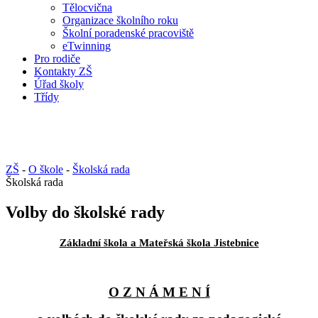
Tělocvična
Organizace školního roku
Školní poradenské pracoviště
eTwinning
Pro rodiče
Kontakty ZŠ
Úřad školy
Třídy
ZŠ
-
O škole
-
Školská rada
Školská rada
Volby do školské rady
Základní škola a Mateřská škola Jistebnice
O Z N Á M E N Í