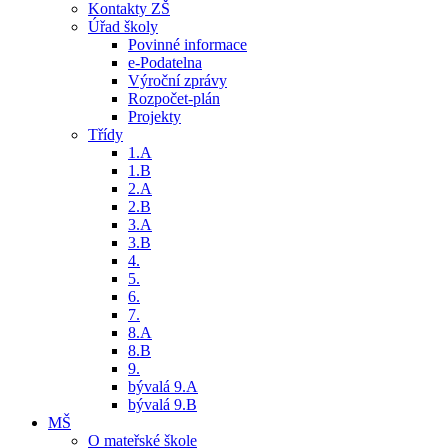
Kontakty ZŠ
Úřad školy
Povinné informace
e-Podatelna
Výroční zprávy
Rozpočet-plán
Projekty
Třídy
1.A
1.B
2.A
2.B
3.A
3.B
4.
5.
6.
7.
8.A
8.B
9.
bývalá 9.A
bývalá 9.B
MŠ
O mateřské škole