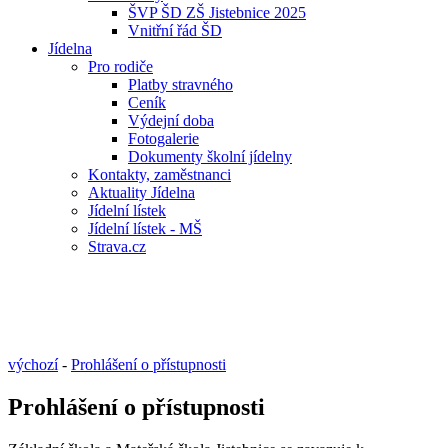
ŠVP ŠD ZŠ Jistebnice 2025
Vnitřní řád ŠD
Jídelna
Pro rodiče
Platby stravného
Ceník
Výdejní doba
Fotogalerie
Dokumenty školní jídelny
Kontakty, zaměstnanci
Aktuality Jídelna
Jídelní lístek
Jídelní lístek - MŠ
Strava.cz
výchozí
-
Prohlášení o přístupnosti
Prohlášení o přístupnosti