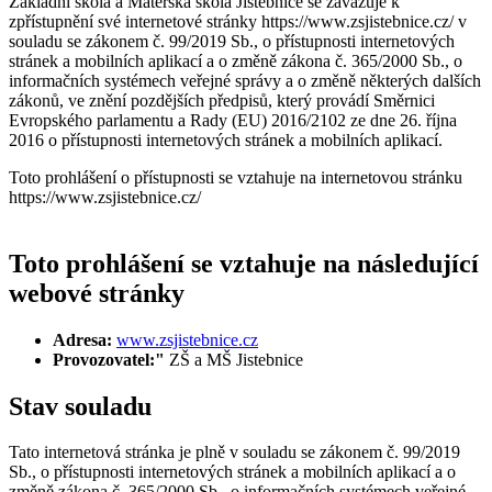
Základní škola a Mateřská škola Jistebnice se zavazuje k
zpřístupnění své internetové stránky https://www.zsjistebnice.cz/ v
souladu se zákonem č. 99/2019 Sb., o přístupnosti internetových
stránek a mobilních aplikací a o změně zákona č. 365/2000 Sb., o
informačních systémech veřejné správy a o změně některých dalších
zákonů, ve znění pozdějších předpisů, který provádí Směrnici
Evropského parlamentu a Rady (EU) 2016/2102 ze dne 26. října
2016 o přístupnosti internetových stránek a mobilních aplikací.
Toto prohlášení o přístupnosti se vztahuje na internetovou stránku
https://www.zsjistebnice.cz/
Toto prohlášení se vztahuje na následující
webové stránky
Adresa:
www.zsjistebnice.cz
Provozovatel:"
ZŠ a MŠ Jistebnice
Stav souladu
Tato internetová stránka je plně v souladu se zákonem č. 99/2019
Sb., o přístupnosti internetových stránek a mobilních aplikací a o
změně zákona č. 365/2000 Sb., o informačních systémech veřejné