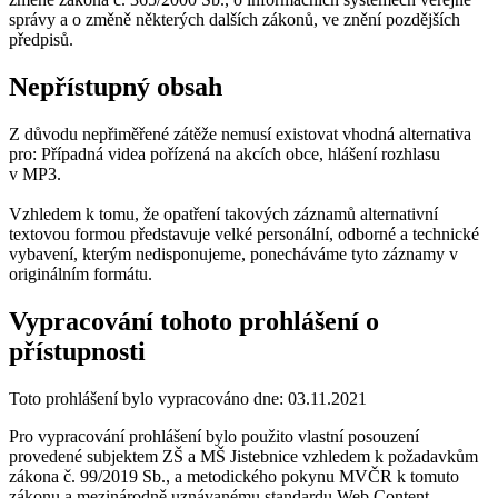
správy a o změně některých dalších zákonů, ve znění pozdějších
předpisů.
Nepřístupný obsah
Z důvodu nepřiměřené zátěže nemusí existovat vhodná alternativa
pro: Případná videa pořízená na akcích obce, hlášení rozhlasu
v MP3.
Vzhledem k tomu, že opatření takových záznamů alternativní
textovou formou představuje velké personální, odborné a technické
vybavení, kterým nedisponujeme, ponecháváme tyto záznamy v
originálním formátu.
Vypracování tohoto prohlášení o
přístupnosti
Toto prohlášení bylo vypracováno dne: 03.11.2021
Pro vypracování prohlášení bylo použito vlastní posouzení
provedené subjektem ZŠ a MŠ Jistebnice vzhledem k požadavkům
zákona č. 99/2019 Sb., a metodického pokynu MVČR k tomuto
zákonu a mezinárodně uznávanému standardu Web Content