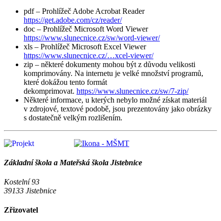
pdf – Prohlížeč Adobe Acrobat Reader
https://get.adobe.com/cz/reader/
doc – Prohlížeč Microsoft Word Viewer
https://www.slunecnice.cz/sw/word-viewer/
xls – Prohlížeč Microsoft Excel Viewer
https://www.slunecnice.cz/…xcel-viewer/
zip – některé dokumenty mohou být z důvodu velikosti
komprimovány. Na internetu je velké množství programů,
které dokážou tento formát
dekomprimovat.
https://www.slunecnice.cz/sw/7-zip/
Některé informace, u kterých nebylo možné získat materiál
v zdrojové, textové podobě, jsou prezentovány jako obrázky
s dostatečně velkým rozlišením.
Základní škola a Mateřská škola Jistebnice
Kostelní 93
39133 Jistebnice
Zřizovatel