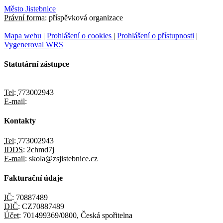
Město Jistebnice
Právní forma:
příspěvková organizace
Mapa webu
|
Prohlášení o cookies
|
Prohlášení o přístupnosti
|
Vygeneroval WRS
Statutární zástupce
Tel:
773002943
E-mail:
Kontakty
Tel:
773002943
IDDS:
2chmd7j
E-mail:
skola@zsjistebnice.cz
Fakturační údaje
IČ:
70887489
DIČ:
CZ70887489
Účet:
701499369/0800, Česká spořitelna