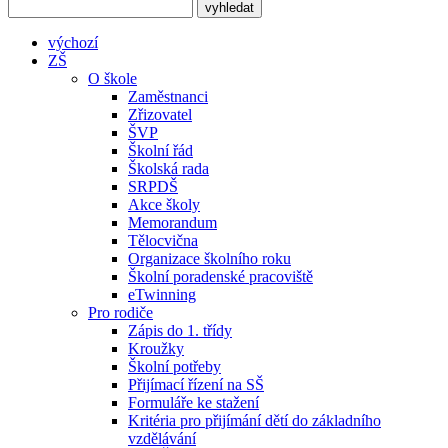
výchozí
ZŠ
O škole
Zaměstnanci
Zřizovatel
ŠVP
Školní řád
Školská rada
SRPDŠ
Akce školy
Memorandum
Tělocvična
Organizace školního roku
Školní poradenské pracoviště
eTwinning
Pro rodiče
Zápis do 1. třídy
Kroužky
Školní potřeby
Přijímací řízení na SŠ
Formuláře ke stažení
Kritéria pro přijímání dětí do základního
vzdělávání