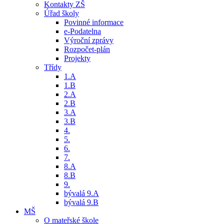
Kontakty ZŠ
Úřad školy
Povinné informace
e-Podatelna
Výroční zprávy
Rozpočet-plán
Projekty
Třídy
1.A
1.B
2.A
2.B
3.A
3.B
4.
5.
6.
7.
8.A
8.B
9.
bývalá 9.A
bývalá 9.B
MŠ
O mateřské škole