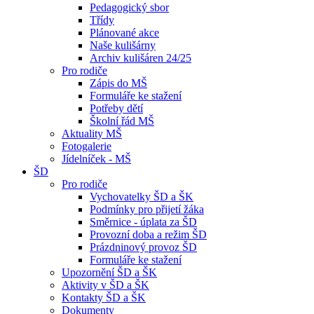
Pedagogický sbor
Třídy
Plánované akce
Naše kulišárny
Archiv kulišáren 24/25
Pro rodiče
Zápis do MŠ
Formuláře ke stažení
Potřeby dětí
Školní řád MŠ
Aktuality MŠ
Fotogalerie
Jídelníček - MŠ
ŠD
Pro rodiče
Vychovatelky ŠD a ŠK
Podmínky pro přijetí žáka
Směrnice - úplata za ŠD
Provozní doba a režim ŠD
Prázdninový provoz ŠD
Formuláře ke stažení
Upozornění ŠD a ŠK
Aktivity v ŠD a ŠK
Kontakty ŠD a ŠK
Dokumenty