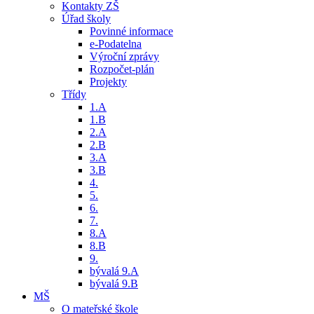
Kontakty ZŠ
Úřad školy
Povinné informace
e-Podatelna
Výroční zprávy
Rozpočet-plán
Projekty
Třídy
1.A
1.B
2.A
2.B
3.A
3.B
4.
5.
6.
7.
8.A
8.B
9.
bývalá 9.A
bývalá 9.B
MŠ
O mateřské škole