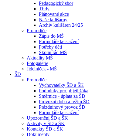
Pedagogický sbor
Třídy
Plánované akce
Naše kulišárny
Archiv kulišáren 24/25
Pro rodiče
Zápis do MŠ
Formuláře ke stažení
Potřeby dětí
Školní řád MŠ
Aktuality MŠ
Fotogalerie
Jídelníček - MŠ
ŠD
Pro rodiče
Vychovatelky ŠD a ŠK
Podmínky pro přijetí žáka
Směrnice - úplata za ŠD
Provozní doba a režim ŠD
Prázdninový provoz ŠD
Formuláře ke stažení
Upozornění ŠD a ŠK
Aktivity v ŠD a ŠK
Kontakty ŠD a ŠK
Dokumenty