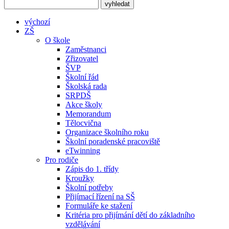
výchozí
ZŠ
O škole
Zaměstnanci
Zřizovatel
ŠVP
Školní řád
Školská rada
SRPDŠ
Akce školy
Memorandum
Tělocvična
Organizace školního roku
Školní poradenské pracoviště
eTwinning
Pro rodiče
Zápis do 1. třídy
Kroužky
Školní potřeby
Přijímací řízení na SŠ
Formuláře ke stažení
Kritéria pro přijímání dětí do základního
vzdělávání