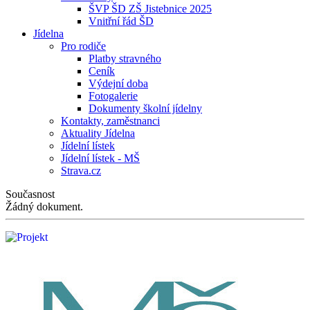
ŠVP ŠD ZŠ Jistebnice 2025
Vnitřní řád ŠD
Jídelna
Pro rodiče
Platby stravného
Ceník
Výdejní doba
Fotogalerie
Dokumenty školní jídelny
Kontakty, zaměstnanci
Aktuality Jídelna
Jídelní lístek
Jídelní lístek - MŠ
Strava.cz
Současnost
Žádný dokument.