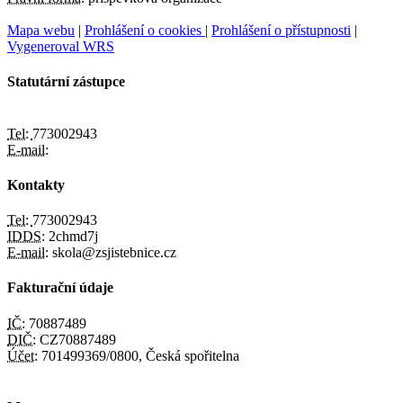
Mapa webu
|
Prohlášení o cookies
|
Prohlášení o přístupnosti
|
Vygeneroval WRS
Statutární zástupce
Tel:
773002943
E-mail:
Kontakty
Tel:
773002943
IDDS:
2chmd7j
E-mail:
skola@zsjistebnice.cz
Fakturační údaje
IČ:
70887489
DIČ:
CZ70887489
Účet:
701499369/0800, Česká spořitelna