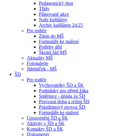
Pedagogický sbor
Třídy
Plánované akce
Naše kulišárny
Archiv kulišáren 24/25
Pro rodiče
Zápis do MŠ
Formuláře ke stažení
Potřeby dětí
Školní řád MŠ
Aktuality MŠ
Fotogalerie
Jídelníček - MŠ
ŠD
Pro rodiče
Vychovatelky ŠD a ŠK
Podmínky pro přijetí žáka
Směrnice - úplata za ŠD
Provozní doba a režim ŠD
Prázdninový provoz ŠD
Formuláře ke stažení
Upozornění ŠD a ŠK
Aktivity v ŠD a ŠK
Kontakty ŠD a ŠK
Dokumenty