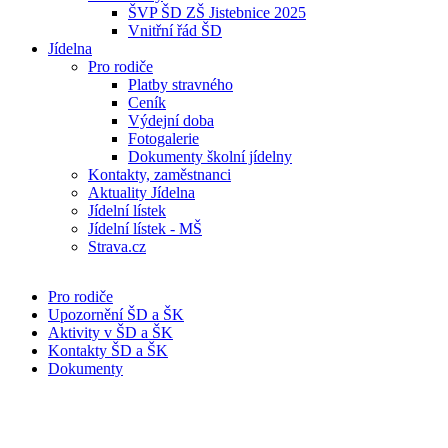
ŠVP ŠD ZŠ Jistebnice 2025
Vnitřní řád ŠD
Jídelna
Pro rodiče
Platby stravného
Ceník
Výdejní doba
Fotogalerie
Dokumenty školní jídelny
Kontakty, zaměstnanci
Aktuality Jídelna
Jídelní lístek
Jídelní lístek - MŠ
Strava.cz
Pro rodiče
Upozornění ŠD a ŠK
Aktivity v ŠD a ŠK
Kontakty ŠD a ŠK
Dokumenty