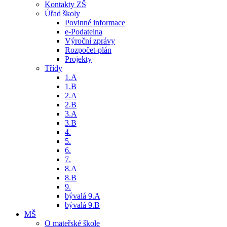
Kontakty ZŠ
Úřad školy
Povinné informace
e-Podatelna
Výroční zprávy
Rozpočet-plán
Projekty
Třídy
1.A
1.B
2.A
2.B
3.A
3.B
4.
5.
6.
7.
8.A
8.B
9.
bývalá 9.A
bývalá 9.B
MŠ
O mateřské škole