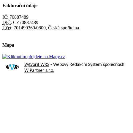
Fakturační údaje
IČ:
70887489
DIČ:
CZ70887489
Účet:
701499369/0800, Česká spořitelna
Mapa
Vytvořil WRS
- Webový Redakční Systém společnosti
W Partner s.r.o.