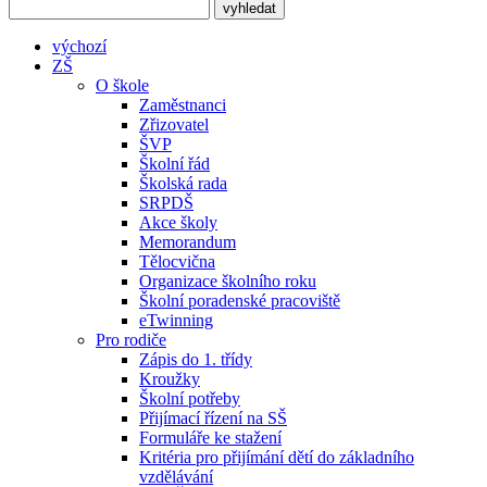
výchozí
ZŠ
O škole
Zaměstnanci
Zřizovatel
ŠVP
Školní řád
Školská rada
SRPDŠ
Akce školy
Memorandum
Tělocvična
Organizace školního roku
Školní poradenské pracoviště
eTwinning
Pro rodiče
Zápis do 1. třídy
Kroužky
Školní potřeby
Přijímací řízení na SŠ
Formuláře ke stažení
Kritéria pro přijímání dětí do základního
vzdělávání