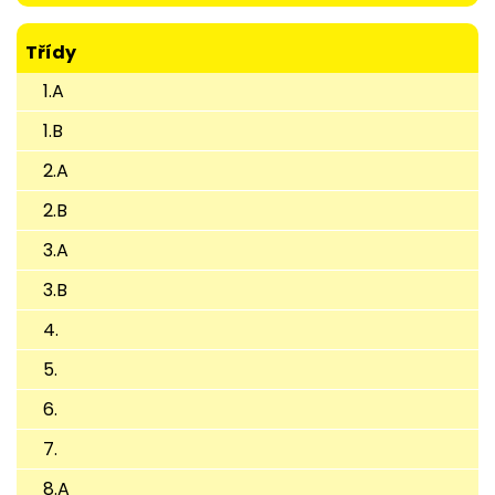
Třídy
1.A
1.B
2.A
2.B
3.A
3.B
4.
5.
6.
7.
8.A