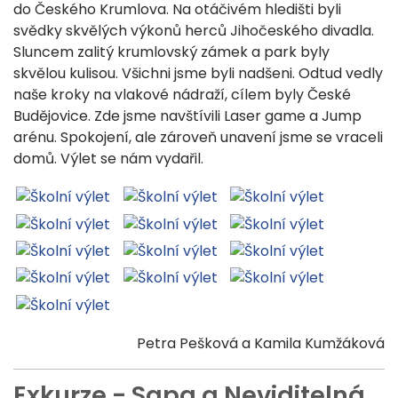
do Českého Krumlova. Na otáčivém hledišti byli
svědky skvělých výkonů herců Jihočeského divadla.
Sluncem zalitý krumlovský zámek a park byly
skvělou kulisou. Všichni jsme byli nadšeni. Odtud vedly
naše kroky na vlakové nádraží, cílem byly České
Budějovice. Zde jsme navštívili Laser game a Jump
arénu. Spokojení, ale zároveň unavení jsme se vraceli
domů. Výlet se nám vydařil.
Petra Pešková a Kamila Kumžáková
Exkurze - Sapa a Neviditelná