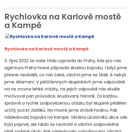
Rychlovka na Karlově mostě
a Kampě
Rychlovka na Karlově mostě a Kampě
3. října 2022 se naše třída vypravila do Prahy, kde pro nás
agentura Praha hravě připravila skvělou bojovku. I když jsme
přesně nevěděli, co nás čeká, všichni jsme se těšili. A nebyli
jsme zklamaní. V pětičlenných skupinkách jsme odpovídali
na ne zrovna lehké otázky, na jejich odpovědi nás skvěle
motivoval pan průvodce, erudovaný historik. Za každou
správně a rychle zodpovězenou otázku byl skupině přidělen
určitý počet zlaťáků. Na mostě jsme strávili hodinu. Pak
následovala bojovka na Kampě. Většina účastníků akce zde
byla poprvé, ale nikdo se neztratil a všichni zodpovědně
plnili zadané úkoly. Pak následovalo vyhodnocení. Všichni