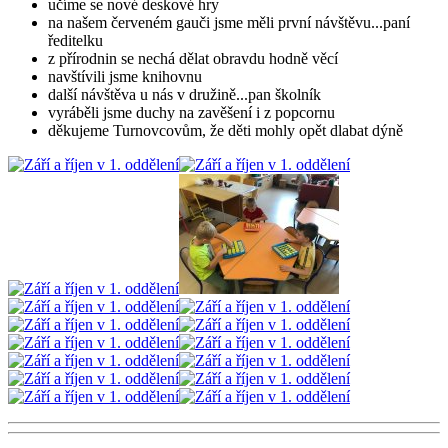
učíme se nové deskové hry
na našem červeném gauči jsme měli první návštěvu...paní
ředitelku
z přírodnin se nechá dělat obravdu hodně věcí
navštívili jsme knihovnu
další návštěva u nás v družině...pan školník
vyráběli jsme duchy na zavěšení i z popcornu
děkujeme Turnovcovům, že děti mohly opět dlabat dýně