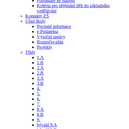
Formuláře ke stažení
Kritéria pro přijímání dětí do základního
vzdělávání
Kontakty ZŠ
Úřad školy
Povinné informace
e-Podatelna
Výroční zprávy
Rozpočet-plán
Projekty
Třídy
1.A
1.B
2.A
2.B
3.A
3.B
4.
5.
6.
7.
8.A
8.B
9.
bývalá 9.A