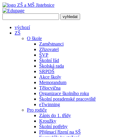
výchozí
ZŠ
O škole
Zaměstnanci
Zřizovatel
ŠVP
Školní řád
Školská rada
SRPDŠ
Akce školy
Memorandum
Tělocvična
Organizace školního roku
Školní poradenské pracoviště
eTwinning
Pro rodiče
Zápis do 1. třídy
Kroužky
Školní potřeby
Přijímací řízení na SŠ