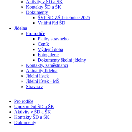
Aktivity v ŠD a ŠK
Kontakty ŠD a ŠK
Dokumenty
ŠVP ŠD ZŠ Jistebnice 2025
Vnitřní řád ŠD
Jídelna
Pro rodiče
Platby stravného
Ceník
Výdejní doba
Fotogalerie
Dokumenty školní jídelny
Kontakty, zaměstnanci
Aktuality Jídelna
Jídelní lístek
Jídelní lístek - MŠ
Strava.cz
Pro rodiče
Upozornění ŠD a ŠK
Aktivity v ŠD a ŠK
Kontakty ŠD a ŠK
Dokumenty