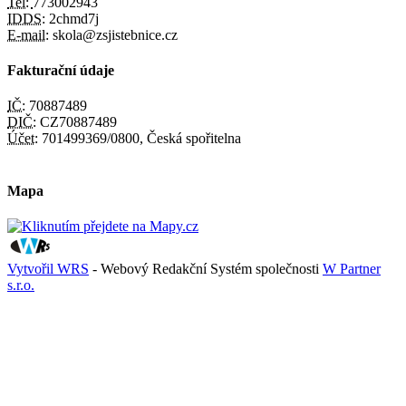
Tel:
773002943
IDDS:
2chmd7j
E-mail:
skola@zsjistebnice.cz
Fakturační údaje
IČ:
70887489
DIČ:
CZ70887489
Účet:
701499369/0800, Česká spořitelna
Mapa
Vytvořil WRS
- Webový Redakční Systém společnosti
W Partner
s.r.o.