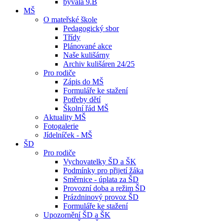
bývalá 9.B
MŠ
O mateřské škole
Pedagogický sbor
Třídy
Plánované akce
Naše kulišárny
Archiv kulišáren 24/25
Pro rodiče
Zápis do MŠ
Formuláře ke stažení
Potřeby dětí
Školní řád MŠ
Aktuality MŠ
Fotogalerie
Jídelníček - MŠ
ŠD
Pro rodiče
Vychovatelky ŠD a ŠK
Podmínky pro přijetí žáka
Směrnice - úplata za ŠD
Provozní doba a režim ŠD
Prázdninový provoz ŠD
Formuláře ke stažení
Upozornění ŠD a ŠK