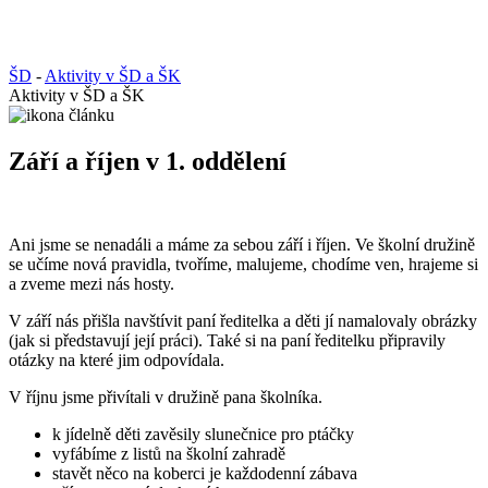
ŠD
-
Aktivity v ŠD a ŠK
Aktivity v ŠD a ŠK
Září a říjen v 1. oddělení
Ani jsme se nenadáli a máme za sebou září i říjen. Ve školní družině
se učíme nová pravidla, tvoříme, malujeme, chodíme ven, hrajeme si
a zveme mezi nás hosty.
V září nás přišla navštívit paní ředitelka a děti jí namalovaly obrázky
(jak si představují její práci). Také si na paní ředitelku připravily
otázky na které jim odpovídala.
V říjnu jsme přivítali v družině pana školníka.
k jídelně děti zavěsily slunečnice pro ptáčky
vyfábíme z listů na školní zahradě
stavět něco na koberci je každodenní zábava